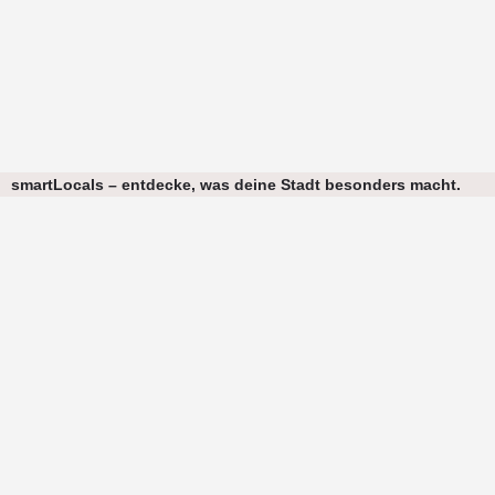
smartLocals – entdecke, was deine Stadt besonders macht.
Wir haben eine klare Mission: Lokale Unternehmen sichtbar,
vergleichbar und digital buchbar machen.
Mit freundlicher Unterstützung des gemeinnützigen Digital-Vereins
Interface Society e.V.
Lüneburg
Café
Dachdecker
Barista
Brunch Lüneburg
cafe Lüneburg
Café Trends 2026
Dachdecker
Dachdeckertrends
Dachsanierung
GEG 2024
Gründach