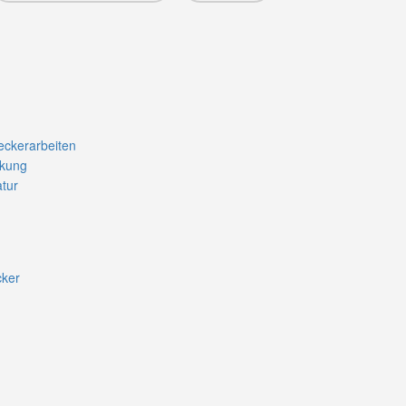
ckerarbeiten
kung
tur
ker