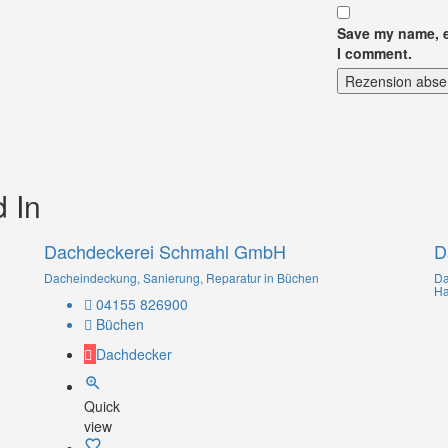
Save my name, em
I comment.
Rezension abs
 In
Dachdeckerei Schmahl GmbH
D
Dacheindeckung, Sanierung, Reparatur in Büchen
Da
H
04155 826900
Büchen
Dachdecker
Quick
view