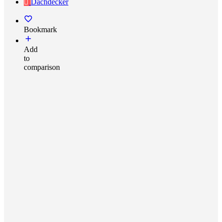
Dachdecker
Bookmark
Add
to
comparison